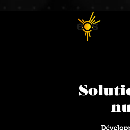
Soluti
n
Dévelop