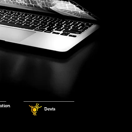
tion
Devis